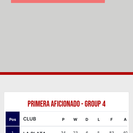
PRIMERA AFICIONADO - GROUP 4
CLUB
Pos
P
W
D
L
F
A
1
34
23
6
5
83
40