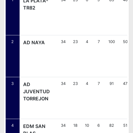
LA PLATA-
TR82
2
34
23
4
7
100
50
AD NAYA
3
34
23
4
7
91
47
AD
JUVENTUD
TORREJON
4
34
18
10
6
82
51
EDM SAN