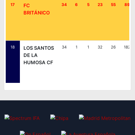
17
34
6
5
23
55
89
FC
BRITÁNICO
18
34
1
1
32
26
182
LOS SANTOS
DE LA
HUMOSA CF