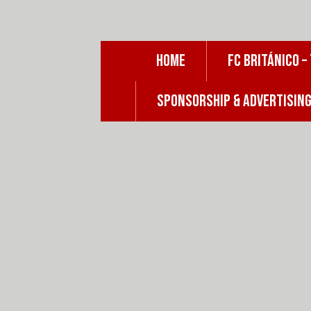
Skip
to
content
HOME
FC BRITÁNICO –
SPONSORSHIP & ADVERTISIN