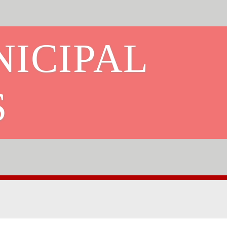
NICIPAL
S