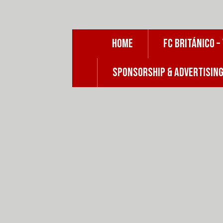
Skip
to
content
HOME
FC BRITÁNICO –
SPONSORSHIP & ADVERTISIN