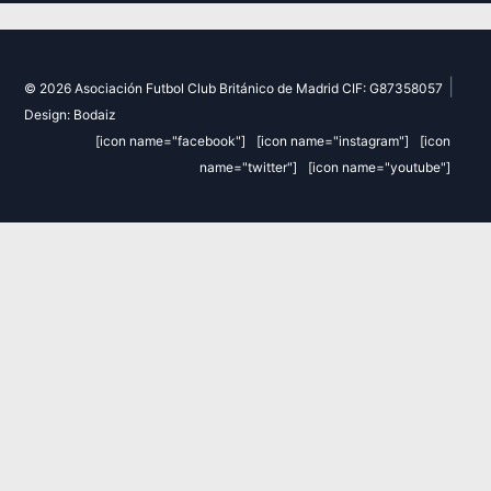
|
© 2026 Asociación Futbol Club Británico de Madrid CIF: G87358057
Design: Bodaiz
[icon name="facebook"]
[icon name="instagram"]
[icon
name="twitter"]
[icon name="youtube"]