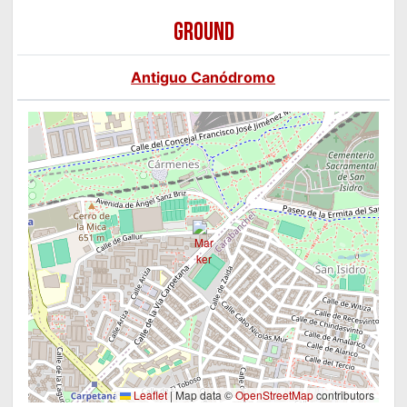
GROUND
Antiguo Canódromo
Leaflet
|
Map data ©
OpenStreetMap
contributors