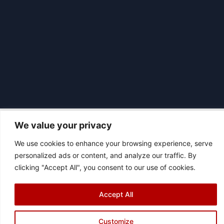
We value your privacy
We use cookies to enhance your browsing experience, serve
|
© 2026 Asociación Futbol Club Británico de Madrid CIF: G87358057
personalized ads or content, and analyze our traffic. By
Design: Bodaiz
clicking "Accept All", you consent to our use of cookies.
[icon name="facebook"]
[icon name="instagram"]
[icon
name="twitter"]
[icon name="youtube"]
Accept All
Customize