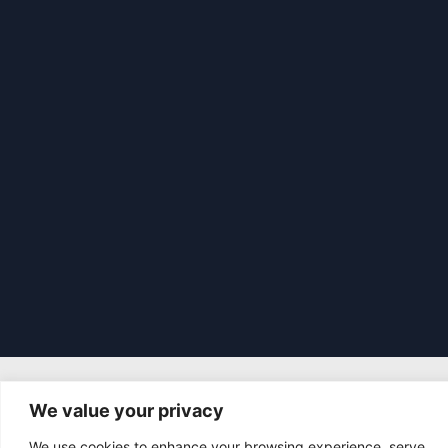
We value your privacy
|
© 2026 Asociación Futbol Club Británico de Madrid CIF: G87358057
We use cookies to enhance your browsing experience, serve