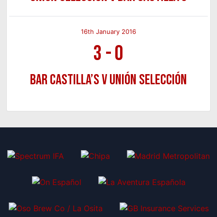
16th January 2016
3
-
0
Bar Castilla’s v Unión Selección